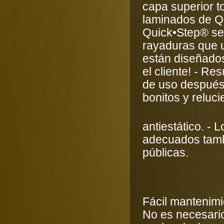
capa superior t
laminados de Qu
Quick•Step® se
rayaduras que u
están diseñados
el cliente! - R
de uso después,
bonitos y reluci
antiestático. - 
adecuados tamb
públicas.
Fácil mantenimie
No es necesario