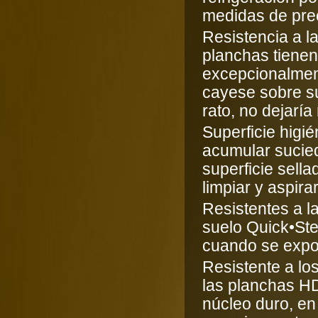
medidas de pre
Resistencia a l
planchas tienen
excepcionalment
cayese sobre s
rato, no dejarí
Superficie higié
acumular sucie
superficie sella
limpiar y aspirar
Resistentes a l
suelo Quick•Ste
cuando se expon
Resistente a lo
las planchas HD
núcleo duro, en